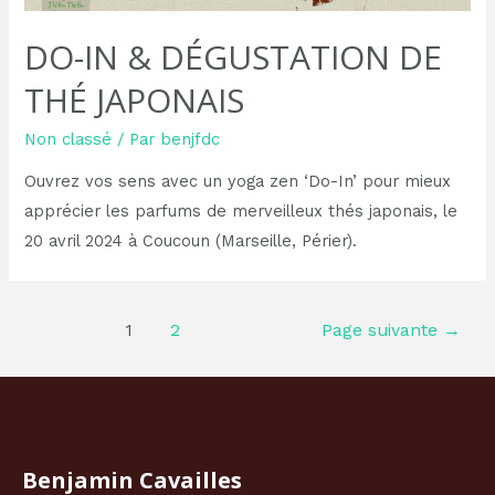
DO-IN & DÉGUSTATION DE
THÉ JAPONAIS
Non classé
/ Par
benjfdc
Ouvrez vos sens avec un yoga zen ‘Do-In’ pour mieux
apprécier les parfums de merveilleux thés japonais, le
20 avril 2024 à Coucoun (Marseille, Périer).
Pagination
1
2
Page suivante
→
des
publications
Benjamin Cavailles