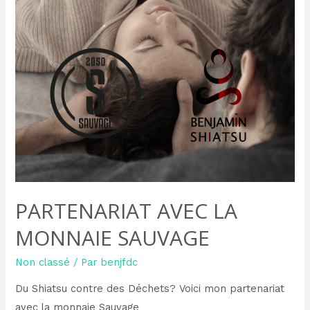
PARTENARIAT AVEC LA
MONNAIE SAUVAGE
Non classé
/ Par
benjfdc
Du Shiatsu contre des Déchets? Voici mon partenariat
avec la monnaie Sauvage